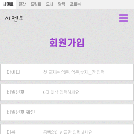
시멘토
월간
프린트
도서
달력
포토북
회원가입
아이디
첫 글자는 영문. 영문,숫자,_만 입력.
비밀번호
6자 이상 입력하세요.
비밀번호 확인
이름
공백없이 한글만 입력하세요.