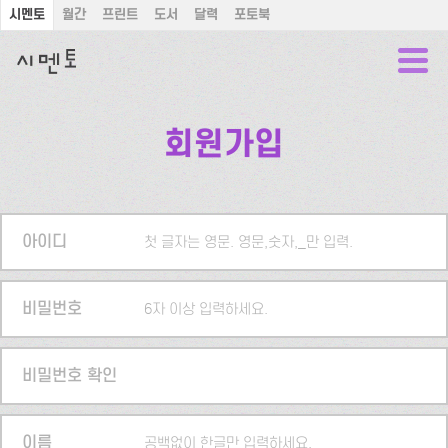
시멘토
월간
프린트
도서
달력
포토북
회원가입
아이디
첫 글자는 영문. 영문,숫자,_만 입력.
비밀번호
6자 이상 입력하세요.
비밀번호 확인
이름
공백없이 한글만 입력하세요.