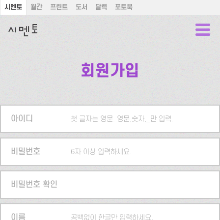
시멘토
월간
프린트
도서
달력
포토북
회원가입
아이디
첫 글자는 영문. 영문,숫자,_만 입력.
비밀번호
6자 이상 입력하세요.
비밀번호 확인
이름
공백없이 한글만 입력하세요.