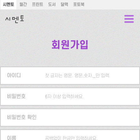
시멘토
월간
프린트
도서
달력
포토북
회원가입
아이디
첫 글자는 영문. 영문,숫자,_만 입력.
비밀번호
6자 이상 입력하세요.
비밀번호 확인
이름
공백없이 한글만 입력하세요.