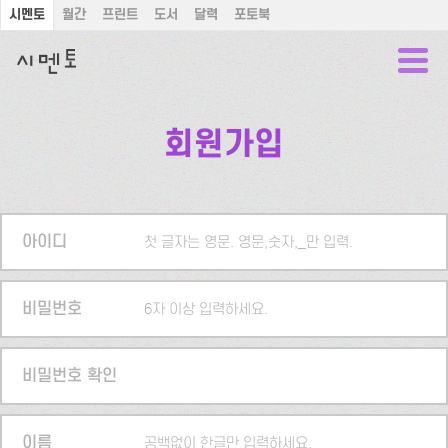
시멘토
월간
프린트
도서
달력
포토북
회원가입
아이디
첫 글자는 영문. 영문,숫자,_만 입력.
비밀번호
6자 이상 입력하세요.
비밀번호 확인
이름
공백없이 한글만 입력하세요.