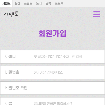
시멘토
월간
프린트
도서
달력
포토북
회원가입
아이디
첫 글자는 영문. 영문,숫자,_만 입력.
비밀번호
6자 이상 입력하세요.
비밀번호 확인
이름
공백없이 한글만 입력하세요.