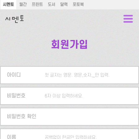
시멘토
월간
프린트
도서
달력
포토북
회원가입
아이디
첫 글자는 영문. 영문,숫자,_만 입력.
비밀번호
6자 이상 입력하세요.
비밀번호 확인
이름
공백없이 한글만 입력하세요.