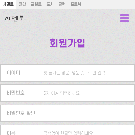
시멘토
월간
프린트
도서
달력
포토북
회원가입
아이디
첫 글자는 영문. 영문,숫자,_만 입력.
비밀번호
6자 이상 입력하세요.
비밀번호 확인
이름
공백없이 한글만 입력하세요.