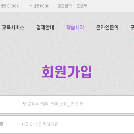
맞춤달력
포토북
교육서비스
결제안내
학습시작
온라인문의
회원가입
첫 글자는 영문. 영문,숫자,_만 입력.
5자 이상 입력하세요.
호
6자 이상 입력하세요.