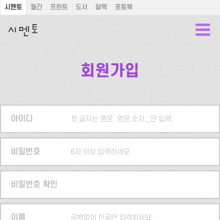
시멘토
월간
프린트
도서
달력
포토북
회원가입
아이디
첫 글자는 영문. 영문,숫자,_만 입력.
비밀번호
6자 이상 입력하세요.
비밀번호 확인
이름
공백없이 한글만 입력하세요.