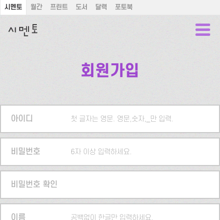
시멘토
월간
프린트
도서
달력
포토북
회원가입
아이디
첫 글자는 영문. 영문,숫자,_만 입력.
비밀번호
6자 이상 입력하세요.
비밀번호 확인
이름
공백없이 한글만 입력하세요.