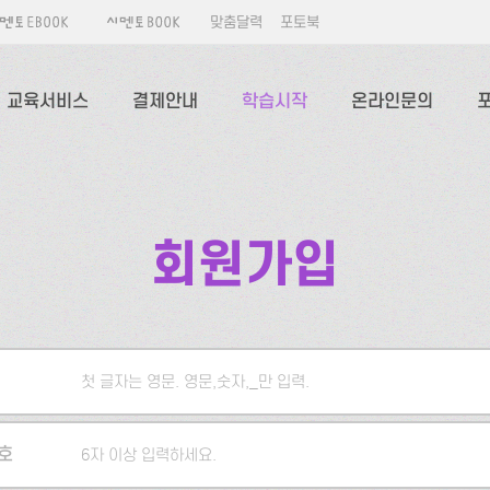
맞춤달력
포토북
교육서비스
결제안내
학습시작
온라인문의
회원가입
첫 글자는 영문. 영문,숫자,_만 입력.
5자 이상 입력하세요.
호
6자 이상 입력하세요.