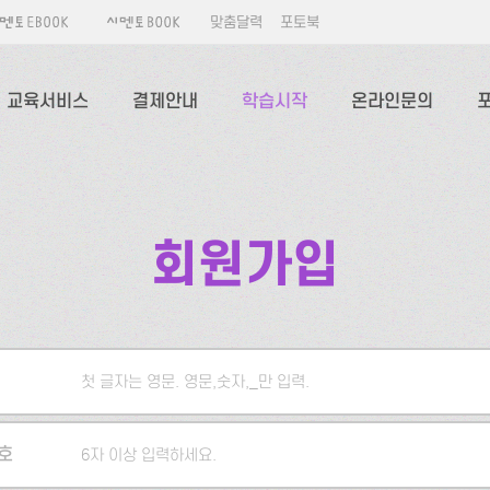
맞춤달력
포토북
교육서비스
결제안내
학습시작
온라인문의
회원가입
첫 글자는 영문. 영문,숫자,_만 입력.
5자 이상 입력하세요.
호
6자 이상 입력하세요.