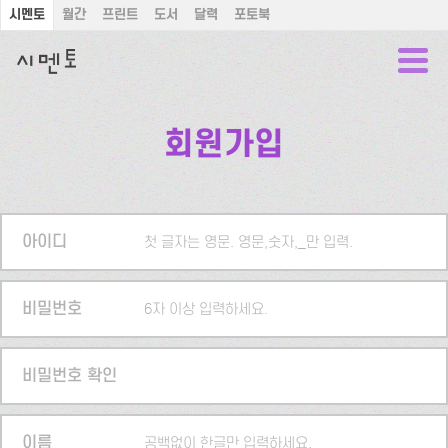
시멘토
월간
프린트
도서
달력
포토북
회원가입
아이디
첫 글자는 영문. 영문,숫자,_만 입력.
비밀번호
6자 이상 입력하세요.
비밀번호 확인
이름
공백없이 한글만 입력하세요.