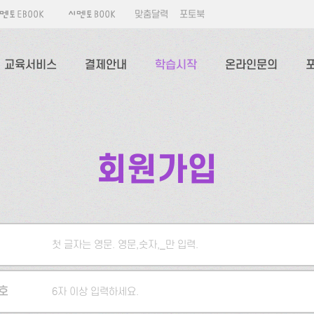
맞춤달력
포토북
교육서비스
결제안내
학습시작
온라인문의
회원가입
첫 글자는 영문. 영문,숫자,_만 입력.
5자 이상 입력하세요.
호
6자 이상 입력하세요.