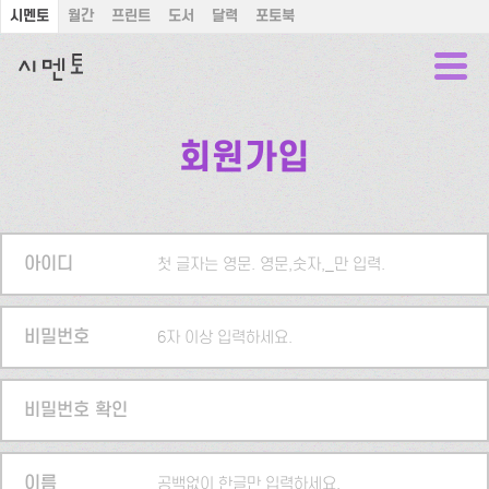
시멘토
월간
프린트
도서
달력
포토북
회원가입
아이디
첫 글자는 영문. 영문,숫자,_만 입력.
비밀번호
6자 이상 입력하세요.
비밀번호 확인
이름
공백없이 한글만 입력하세요.