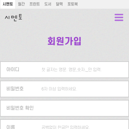
시멘토
월간
프린트
도서
달력
포토북
회원가입
아이디
첫 글자는 영문. 영문,숫자,_만 입력.
비밀번호
6자 이상 입력하세요.
비밀번호 확인
이름
공백없이 한글만 입력하세요.