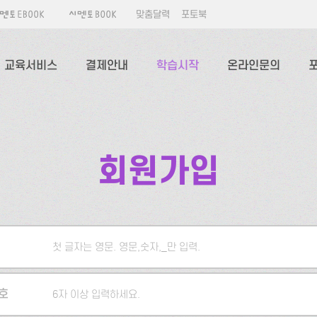
맞춤달력
포토북
교육서비스
결제안내
학습시작
온라인문의
회원가입
첫 글자는 영문. 영문,숫자,_만 입력.
5자 이상 입력하세요.
호
6자 이상 입력하세요.