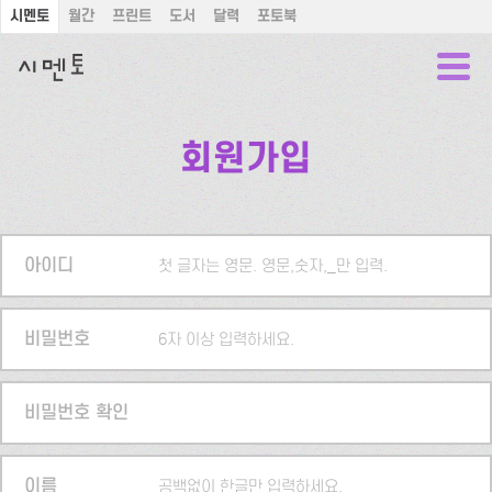
시멘토
월간
프린트
도서
달력
포토북
회원가입
아이디
첫 글자는 영문. 영문,숫자,_만 입력.
비밀번호
6자 이상 입력하세요.
비밀번호 확인
이름
공백없이 한글만 입력하세요.