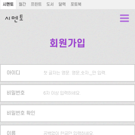
시멘토
월간
프린트
도서
달력
포토북
회원가입
아이디
첫 글자는 영문. 영문,숫자,_만 입력.
비밀번호
6자 이상 입력하세요.
비밀번호 확인
이름
공백없이 한글만 입력하세요.