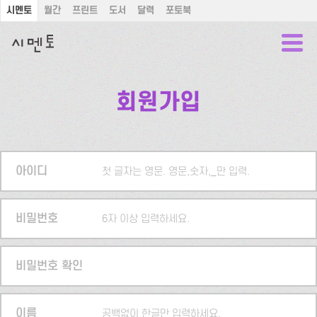
시멘토
월간
프린트
도서
달력
포토북
회원가입
아이디
첫 글자는 영문. 영문,숫자,_만 입력.
비밀번호
6자 이상 입력하세요.
비밀번호 확인
이름
공백없이 한글만 입력하세요.