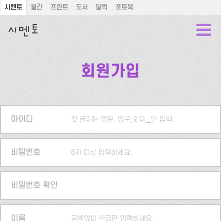
시멘토
월간
프린트
도서
달력
포토북
회원가입
아이디
첫 글자는 영문. 영문,숫자,_만 입력.
비밀번호
6자 이상 입력하세요.
비밀번호 확인
이름
공백없이 한글만 입력하세요.