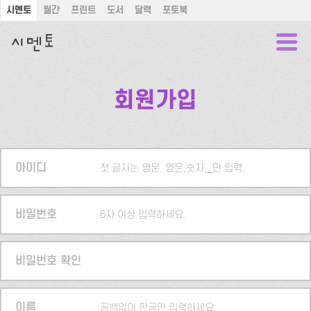
시멘토
월간
프린트
도서
달력
포토북
회원가입
아이디
첫 글자는 영문. 영문,숫자,_만 입력.
비밀번호
6자 이상 입력하세요.
비밀번호 확인
이름
공백없이 한글만 입력하세요.