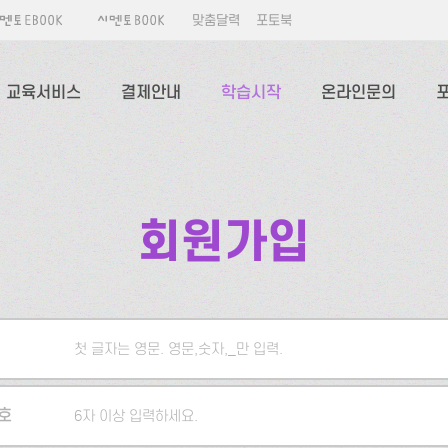
맞춤달력
포토북
교육서비스
결제안내
학습시작
온라인문의
회원가입
첫 글자는 영문. 영문,숫자,_만 입력.
5자 이상 입력하세요.
호
6자 이상 입력하세요.