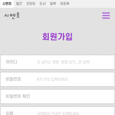
시멘토
월간
프린트
도서
달력
포토북
회원가입
아이디
첫 글자는 영문. 영문,숫자,_만 입력.
비밀번호
6자 이상 입력하세요.
비밀번호 확인
이름
공백없이 한글만 입력하세요.