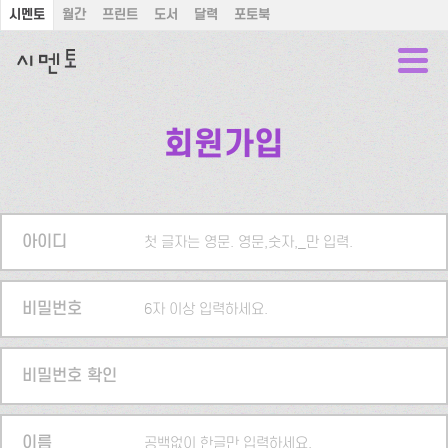
시멘토
월간
프린트
도서
달력
포토북
회원가입
아이디
첫 글자는 영문. 영문,숫자,_만 입력.
비밀번호
6자 이상 입력하세요.
비밀번호 확인
이름
공백없이 한글만 입력하세요.