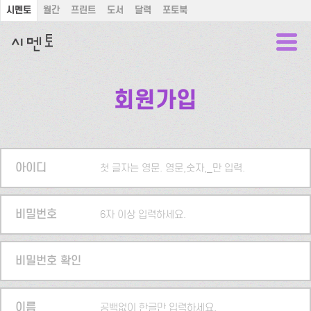
시멘토
월간
프린트
도서
달력
포토북
회원가입
아이디
첫 글자는 영문. 영문,숫자,_만 입력.
비밀번호
6자 이상 입력하세요.
비밀번호 확인
이름
공백없이 한글만 입력하세요.