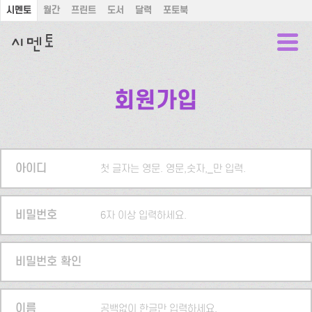
시멘토
월간
프린트
도서
달력
포토북
회원가입
아이디
첫 글자는 영문. 영문,숫자,_만 입력.
비밀번호
6자 이상 입력하세요.
비밀번호 확인
이름
공백없이 한글만 입력하세요.