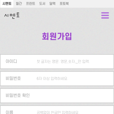
시멘토
월간
프린트
도서
달력
포토북
회원가입
아이디
첫 글자는 영문. 영문,숫자,_만 입력.
비밀번호
6자 이상 입력하세요.
비밀번호 확인
이름
공백없이 한글만 입력하세요.