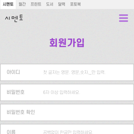
시멘토
월간
프린트
도서
달력
포토북
회원가입
아이디
첫 글자는 영문. 영문,숫자,_만 입력.
비밀번호
6자 이상 입력하세요.
비밀번호 확인
이름
공백없이 한글만 입력하세요.