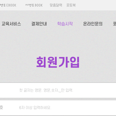
맞춤달력
포토북
교육서비스
결제안내
학습시작
온라인문의
회원가입
첫 글자는 영문. 영문,숫자,_만 입력.
5자 이상 입력하세요.
호
6자 이상 입력하세요.