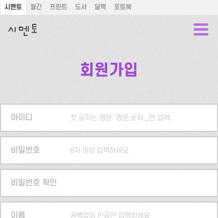
시멘토
월간
프린트
도서
달력
포토북
회원가입
아이디
첫 글자는 영문. 영문,숫자,_만 입력.
비밀번호
6자 이상 입력하세요.
비밀번호 확인
이름
공백없이 한글만 입력하세요.