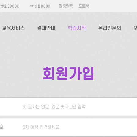
맞춤달력
포토북
교육서비스
결제안내
학습시작
온라인문의
회원가입
첫 글자는 영문. 영문,숫자,_만 입력.
5자 이상 입력하세요.
호
6자 이상 입력하세요.