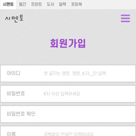
시멘토
월간
프린트
도서
달력
포토북
회원가입
아이디
첫 글자는 영문. 영문,숫자,_만 입력.
비밀번호
6자 이상 입력하세요.
비밀번호 확인
이름
공백없이 한글만 입력하세요.