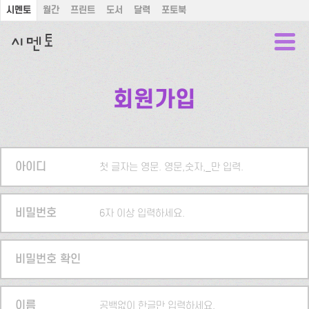
시멘토
월간
프린트
도서
달력
포토북
회원가입
아이디
첫 글자는 영문. 영문,숫자,_만 입력.
비밀번호
6자 이상 입력하세요.
비밀번호 확인
이름
공백없이 한글만 입력하세요.