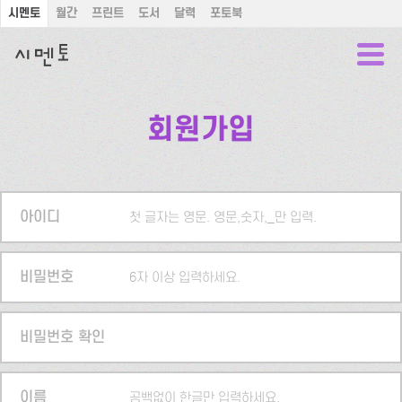
시멘토
월간
프린트
도서
달력
포토북
회원가입
아이디
첫 글자는 영문. 영문,숫자,_만 입력.
비밀번호
6자 이상 입력하세요.
비밀번호 확인
이름
공백없이 한글만 입력하세요.