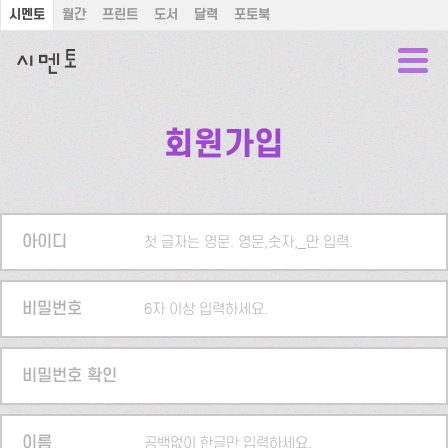
시멘토
월간
프린트
도서
달력
포토북
회원가입
아이디
첫 글자는 영문. 영문,숫자,_만 입력.
비밀번호
6자 이상 입력하세요.
비밀번호 확인
이름
공백없이 한글만 입력하세요.