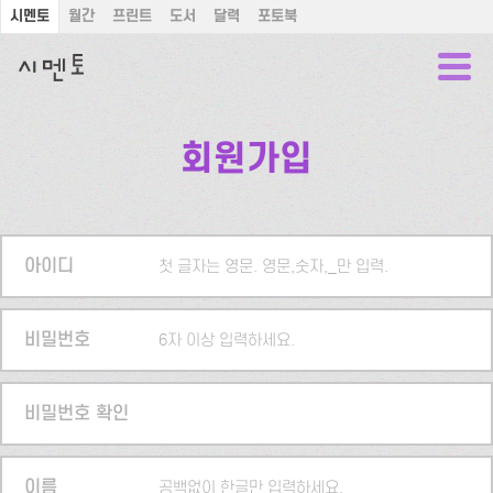
시멘토
월간
프린트
도서
달력
포토북
회원가입
아이디
첫 글자는 영문. 영문,숫자,_만 입력.
비밀번호
6자 이상 입력하세요.
비밀번호 확인
이름
공백없이 한글만 입력하세요.