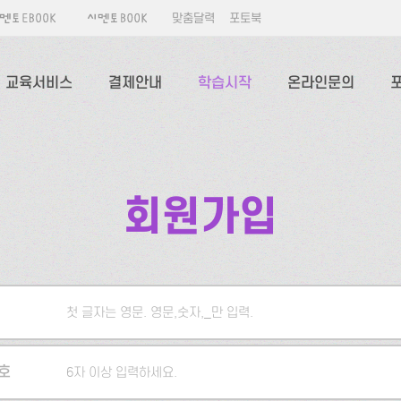
맞춤달력
포토북
교육서비스
결제안내
학습시작
온라인문의
회원가입
첫 글자는 영문. 영문,숫자,_만 입력.
5자 이상 입력하세요.
호
6자 이상 입력하세요.