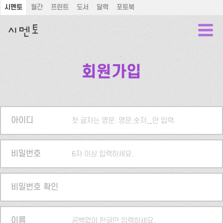
시멘토
월간
프린트
도서
달력
포토북
회원가입
아이디
첫 글자는 영문. 영문,숫자,_만 입력.
비밀번호
6자 이상 입력하세요.
비밀번호 확인
이름
공백없이 한글만 입력하세요.