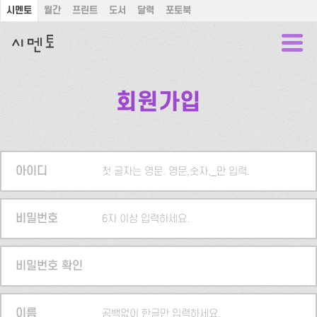
시멘토
월간
프린트
도서
달력
포토북
회원가입
아이디
첫 글자는 영문. 영문,숫자,_만 입력.
비밀번호
6자 이상 입력하세요.
비밀번호 확인
이름
공백없이 한글만 입력하세요.