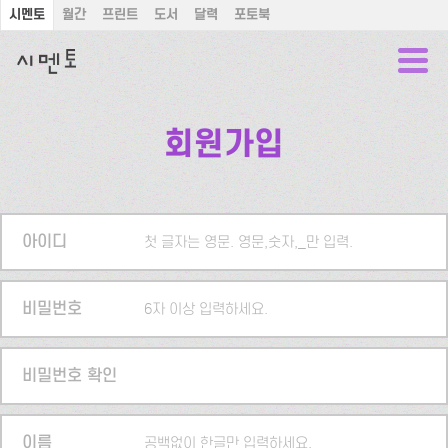
시멘토
월간
프린트
도서
달력
포토북
회원가입
아이디
첫 글자는 영문. 영문,숫자,_만 입력.
비밀번호
6자 이상 입력하세요.
비밀번호 확인
이름
공백없이 한글만 입력하세요.