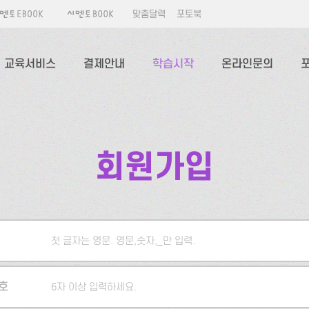
맞춤달력
포토북
교육서비스
결제안내
학습시작
온라인문의
회원가입
첫 글자는 영문. 영문,숫자,_만 입력.
5자 이상 입력하세요.
호
6자 이상 입력하세요.