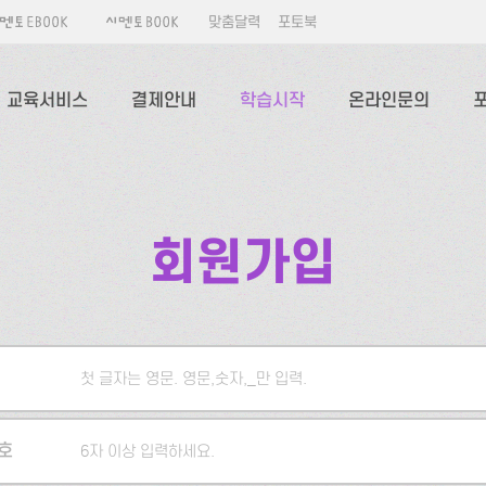
맞춤달력
포토북
교육서비스
결제안내
학습시작
온라인문의
회원가입
첫 글자는 영문. 영문,숫자,_만 입력.
5자 이상 입력하세요.
호
6자 이상 입력하세요.