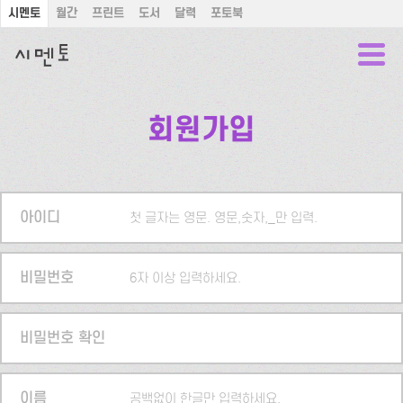
시멘토
월간
프린트
도서
달력
포토북
회원가입
아이디
첫 글자는 영문. 영문,숫자,_만 입력.
비밀번호
6자 이상 입력하세요.
비밀번호 확인
이름
공백없이 한글만 입력하세요.