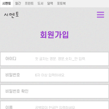
시멘토
월간
프린트
도서
달력
포토북
회원가입
아이디
첫 글자는 영문. 영문,숫자,_만 입력.
비밀번호
6자 이상 입력하세요.
비밀번호 확인
이름
공백없이 한글만 입력하세요.