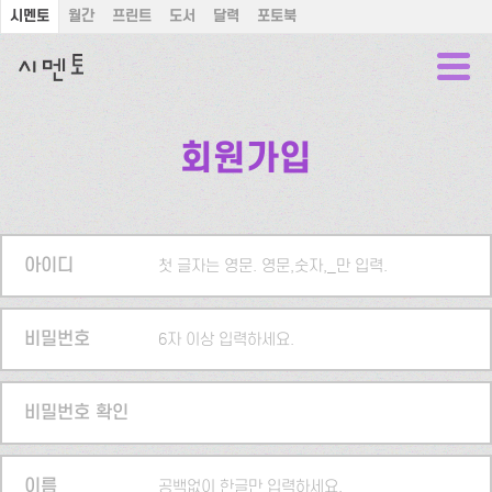
시멘토
월간
프린트
도서
달력
포토북
회원가입
아이디
첫 글자는 영문. 영문,숫자,_만 입력.
비밀번호
6자 이상 입력하세요.
비밀번호 확인
이름
공백없이 한글만 입력하세요.