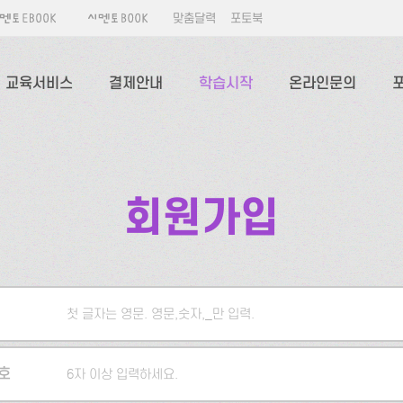
맞춤달력
포토북
교육서비스
결제안내
학습시작
온라인문의
회원가입
첫 글자는 영문. 영문,숫자,_만 입력.
5자 이상 입력하세요.
호
6자 이상 입력하세요.