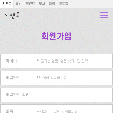
시멘토
월간
프린트
도서
달력
포토북
회원가입
아이디
첫 글자는 영문. 영문,숫자,_만 입력.
비밀번호
6자 이상 입력하세요.
비밀번호 확인
이름
공백없이 한글만 입력하세요.