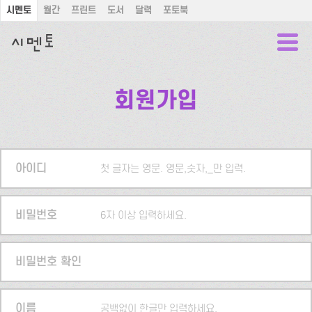
시멘토
월간
프린트
도서
달력
포토북
회원가입
아이디
첫 글자는 영문. 영문,숫자,_만 입력.
비밀번호
6자 이상 입력하세요.
비밀번호 확인
이름
공백없이 한글만 입력하세요.